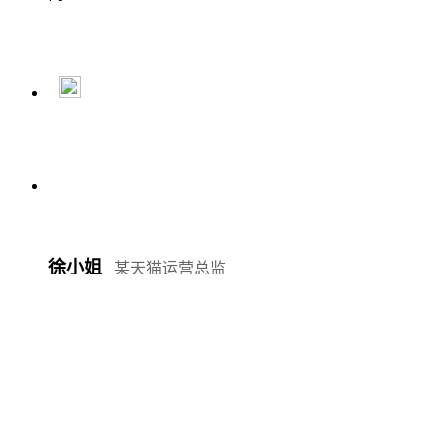
徐小姐
某天猫运营总监
。因极
我要微淘是我遇到过市面上最优质的微跳转软件
大的提高了我们的粉丝转换率，销量提升了50%！